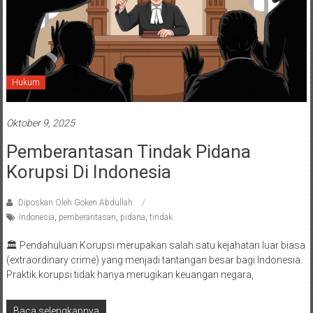
Hukum
Oktober 9, 2025
Pemberantasan Tindak Pidana
Korupsi Di Indonesia
Diposkan Oleh:Goken Abdullah
Indonesia
,
pemberantasan
,
pidana
,
tindak
🏛️ Pendahuluan Korupsi merupakan salah satu kejahatan luar biasa
(extraordinary crime) yang menjadi tantangan besar bagi Indonesia.
Praktik korupsi tidak hanya merugikan keuangan negara,
Baca selengkapnya